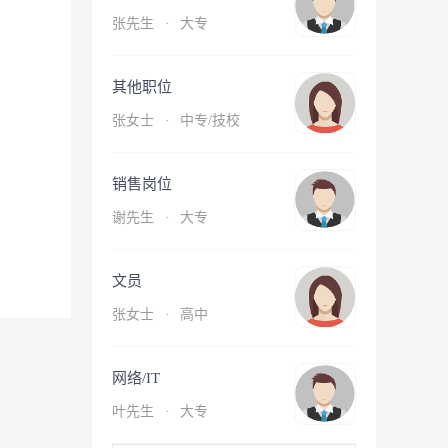
张先生
·
大专
其他职位
张女士
·
中专/技校
销售岗位
谢先生
·
大专
文员
张女士
·
高中
网络/IT
叶先生
·
大专