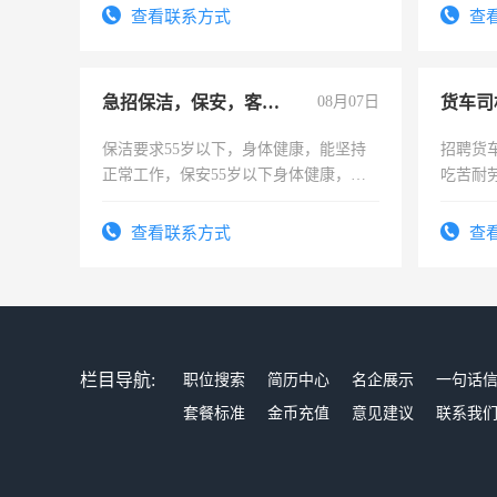
宿，免
查看联系方式
查
25号准
急招保洁，保安，客服，工程
08月07日
货车司
保洁要求55岁以下，身体健康，能坚持
招聘货
正常工作，保安55岁以下身体健康，有
吃苦耐劳
责任心形象端庄，遵纪守法，无犯罪记
录，客服要求45岁以下高中以上文化，
查看联系方式
查
懂电脑工作认真，性格开朗有良好沟通
能力，工程，懂水电维修。
栏目导航:
职位搜索
简历中心
名企展示
一句话
套餐标准
金币充值
意见建议
联系我