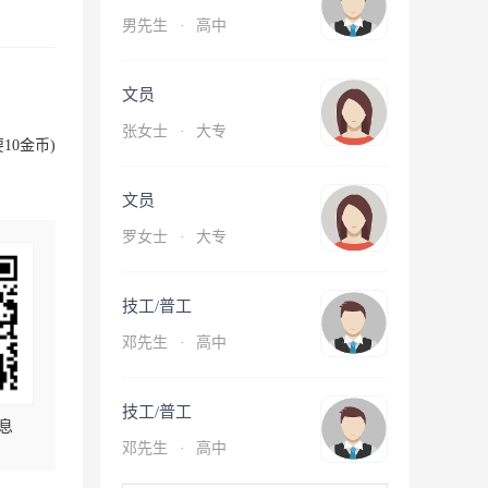
男先生
·
高中
文员
张女士
·
大专
10金币)
文员
罗女士
·
大专
技工/普工
邓先生
·
高中
技工/普工
息
邓先生
·
高中