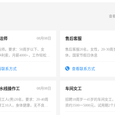
查
洁师
08月08日
售后客服
洁师。要求：50周岁以下、女
售后客服20名，女性，20-30
利索，月薪4000+，工作轻松，
休，国家节假日休息
活，不需坐班，适合宝妈、全职
。
看联系方式
查看联系方式
水线操作工
08月08日
车间女工
工人(男)20名，要求：20-40周
招聘18周岁一45岁的车间女工
焊工10人，身体健康，无不良嗜
资约3500一5000元，试用期2
：4500-7000元，标准八人间住
险，有年薪假，年底福利