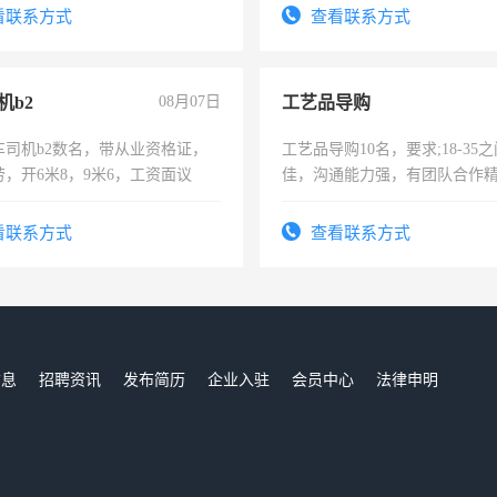
费发放劳保用品，两班倒，每月
看联系方式
查看联系方式
时发放工资，工作时间10小时
机b2
08月07日
工艺品导购
车司机b2数名，带从业资格证，
工艺品导购10名，要求;18-35
，开6米8，9米6，工资面议
佳，沟通能力强，有团队合作
上进心，有工作经验者优先！
看联系方式
查看联系方式
信息
招聘资讯
发布简历
企业入驻
会员中心
法律申明
们