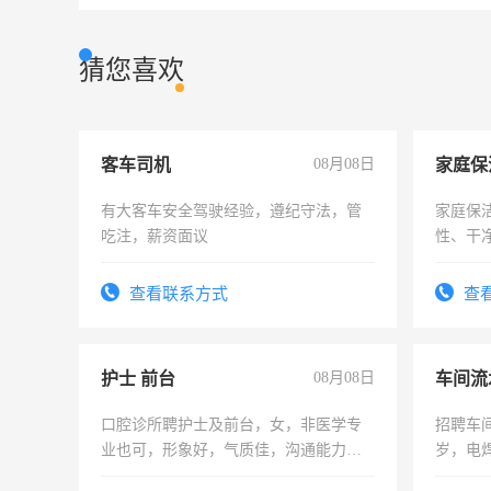
猜您喜欢
客车司机
08月08日
家庭保
有大客车安全驾驶经验，遵纪守法，管
家庭保
吃注，薪资面议
性、干净
时间灵
太太等
查看联系方式
查
护士 前台
08月08日
车间流
口腔诊所聘护士及前台，女，非医学专
招聘车间
业也可，形象好，气质佳，沟通能力
岁，电
强。面试，周日休息。
好。薪资