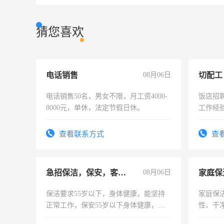
猜您喜欢
电话销售
08月06日
切配工
电话销售50名，男女不限，月工资4000-
饭店招
8000元，单休，法定节假日休。
工作经
作。包吃
4500。
查看联系方式
查
急招保洁，保安，客服，工程
08月06日
家庭保
保洁要求55岁以下，身体健康，能坚持
家庭保
正常工作，保安55岁以下身体健康，有
性、干净
责任心形象端庄，遵纪守法，无犯罪记
时间灵