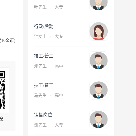
叶先生
·
大专
行政/后勤
钟女士
·
大专
10金币)
技工/普工
邓先生
·
高中
技工/普工
马先生
·
高中
销售岗位
息
谢先生
·
大专