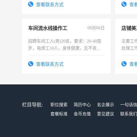
录，客服要求45岁以下高中以上文化，
太太等
查看联系方式
查
懂电脑工作认真，性格开朗有良好沟通
能力，工程，懂水电维修。
车间流水线操作工
08月06日
店铺美
招聘车间工人(男)20名，要求：20-40周
主要工
岁，电焊工10人，身体健康，无不良嗜
处理工
好。薪资：4500-7000元，标准八人间住
作时间
宿，免费发放劳保用品，两班倒，每月
查看联系方式
查
25号准时发放工资，工作时间10小时
栏目导航:
职位搜索
简历中心
名企展示
一句话
套餐标准
金币充值
意见建议
联系我