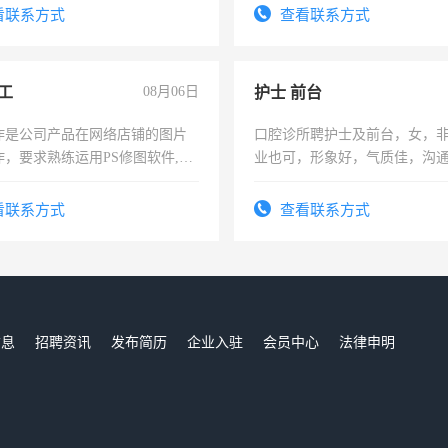
。
表或者有医学资质的优先，底薪
看联系方式
查看联系方式
交五险。
工
08月06日
护士 前台
作是公司产品在网络店铺的图片
口腔诊所聘护士及前台，女，
作，要求熟练运用PS修图软件,工
业也可，形象好，气质佳，沟
每天8小时，待遇优厚。
强。面试，周日休息。
看联系方式
查看联系方式
信息
招聘资讯
发布简历
企业入驻
会员中心
法律申明
们