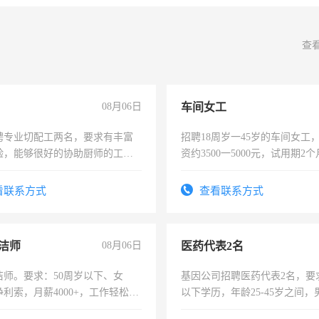
查
08月06日
车间女工
聘专业切配工两名，要求有丰富
招聘18周岁一45岁的车间女工
验，能够很好的协助厨师的工
资约3500一5000元，试用期2
住，每月有公休，工资3500-
险，有年薪假，年底福利
看联系方式
查看联系方式
洁师
08月06日
医药代表2名
洁师。要求：50周岁以下、女
基因公司招聘医药代表2名，要
利索，月薪4000+，工作轻松，
以下学历，年龄25-45岁之间，
活，不需坐班，适合宝妈、全职
可，需要具有营销经验，从事